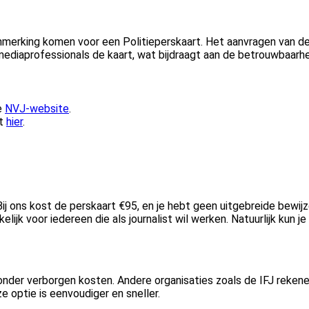
aanmerking komen voor een Politieperskaart. Het aanvragen van d
ediaprofessionals de kaart, wat bijdraagt aan de betrouwbaarhei
e
NVJ-website
.
rt
hier
.
j ons kost de perskaart €95, en je hebt geen uitgebreide bewijze
jk voor iedereen die als journalist wil werken. Natuurlijk kun je
zonder verborgen kosten. Andere organisaties zoals de IFJ rekene
ze optie is eenvoudiger en sneller.