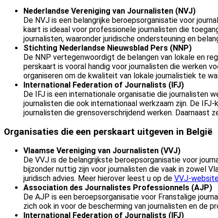
Nederlandse Vereniging van Journalisten (NVJ)
De NVJ is een belangrijke beroepsorganisatie voor journ
kaart is ideaal voor professionele journalisten die toeg
journalisten, waaronder juridische ondersteuning en belan
Stichting Nederlandse Nieuwsblad Pers (NNP)
De NNP vertegenwoordigt de belangen van lokale en region
perskaart is vooral handig voor journalisten die werken 
organiseren om de kwaliteit van lokale journalistiek te 
International Federation of Journalists (IFJ)
De IFJ is een internationale organisatie die journalisten 
journalisten die ook internationaal werkzaam zijn. De IFJ
journalisten die grensoverschrijdend werken. Daarnaast ze
Organisaties die een perskaart uitgeven in België
Vlaamse Vereniging van Journalisten (VVJ)
De VVJ is de belangrijkste beroepsorganisatie voor journ
bijzonder nuttig zijn voor journalisten die vaak in zowel
juridisch advies. Meer hierover leest u op de
VVJ-websit
Association des Journalistes Professionnels (AJP)
De AJP is een beroepsorganisatie voor Franstalige journal
zich ook in voor de bescherming van journalisten en de p
International Federation of Journalists (IFJ)