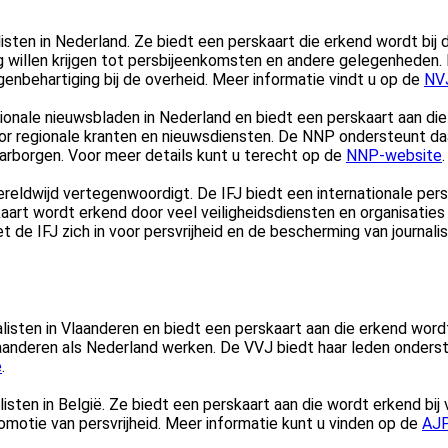
alisten in Nederland. Ze biedt een perskaart die erkend wordt b
ang willen krijgen tot persbijeenkomsten en andere gelegenheden.
genbehartiging bij de overheid. Meer informatie vindt u op de
NV
ale nieuwsbladen in Nederland en biedt een perskaart aan die sp
voor regionale kranten en nieuwsdiensten. De NNP ondersteunt da
waarborgen. Voor meer details kunt u terecht op de
NNP-website
.
wereldwijd vertegenwoordigt. De IFJ biedt een internationale pers
-kaart wordt erkend door veel veiligheidsdiensten en organisatie
t de IFJ zich in voor persvrijheid en de bescherming van journali
alisten in Vlaanderen en biedt een perskaart aan die erkend word
 Vlaanderen als Nederland werken. De VVJ biedt haar leden onders
e
.
isten in België. Ze biedt een perskaart aan die wordt erkend bi
romotie van persvrijheid. Meer informatie kunt u vinden op de
AJP