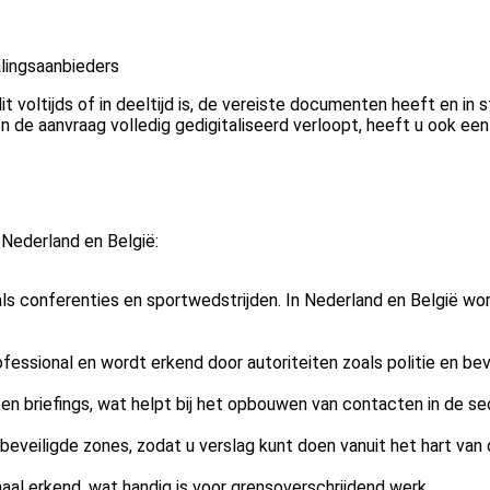
lingsaanbieders
t voltijds of in deeltijd is, de vereiste documenten heeft en in
 de aanvraag volledig gedigitaliseerd verloopt, heeft u ook e
 Nederland en België:
ls conferenties en sportwedstrijden. In Nederland en België wo
ofessional en wordt erkend door autoriteiten zoals politie en beve
 briefings, wat helpt bij het opbouwen van contacten in de se
eveiligde zones, zodat u verslag kunt doen vanuit het hart van 
naal erkend, wat handig is voor grensoverschrijdend werk.