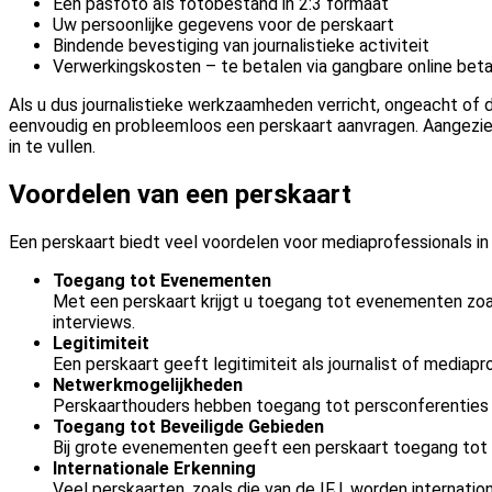
Een pasfoto als fotobestand in 2:3 formaat
Uw persoonlijke gegevens voor de perskaart
Bindende bevestiging van journalistieke activiteit
Verwerkingskosten – te betalen via gangbare online beta
Als u dus journalistieke werkzaamheden verricht, ongeacht of di
eenvoudig en probleemloos een perskaart aanvragen. Aangezien
in te vullen.
Voordelen van een perskaart
Een perskaart biedt veel voordelen voor mediaprofessionals in
Toegang tot Evenementen
Met een perskaart krijgt u toegang tot evenementen zoa
interviews.
Legitimiteit
Een perskaart geeft legitimiteit als journalist of mediapr
Netwerkmogelijkheden
Perskaarthouders hebben toegang tot persconferenties en
Toegang tot Beveiligde Gebieden
Bij grote evenementen geeft een perskaart toegang tot b
Internationale Erkenning
Veel perskaarten, zoals die van de IFJ, worden internatio