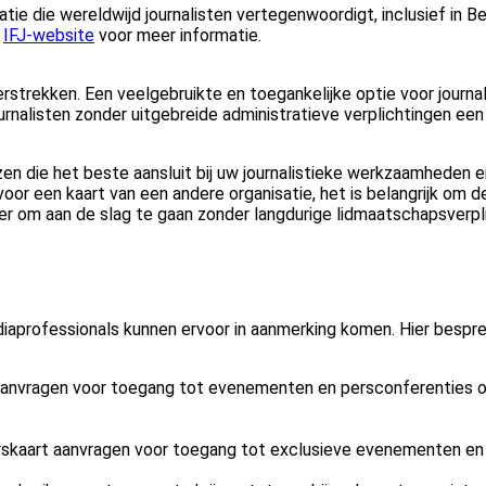
atie die wereldwijd journalisten vertegenwoordigt, inclusief in B
e
IFJ-website
voor meer informatie.
verstrekken. Een veelgebruikte en toegankelijke optie voor journa
ournalisten zonder uitgebreide administratieve verplichtingen ee
en die het beste aansluit bij uw journalistieke werkzaamheden 
oor een kaart van een andere organisatie, het is belangrijk om d
er om aan de slag te gaan zonder langdurige lidmaatschapsverpli
 mediaprofessionals kunnen ervoor in aanmerking komen. Hier besp
aanvragen voor toegang tot evenementen en persconferenties o
perskaart aanvragen voor toegang tot exclusieve evenementen en