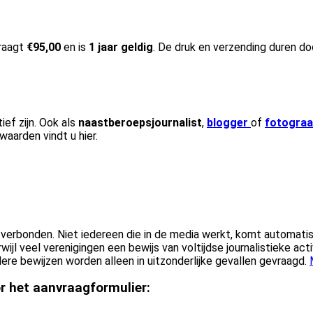
draagt
€95,00
en is
1 jaar geldig
. De druk en verzending duren d
ief zijn. Ook als
naastberoepsjournalist
,
blogger
of
fotograa
waarden vindt u hier.
erbonden. Niet iedereen die in de media werkt, komt automatisc
ijl veel verenigingen een bewijs van voltijdse journalistieke act
e bewijzen worden alleen in uitzonderlijke gevallen gevraagd.
r het aanvraagformulier: