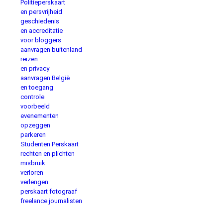
Politieperskaart
en persvrijheid
geschiedenis
en accreditatie
voor bloggers
aanvragen buitenland
reizen
en privacy
aanvragen België
en toegang
controle
voorbeeld
evenementen
opzeggen
parkeren
Studenten Perskaart
rechten en plichten
misbruik
verloren
verlengen
perskaart fotograaf
freelance journalisten