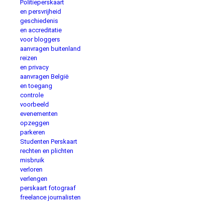
Politieperskaart
en persvrijheid
geschiedenis
en accreditatie
voor bloggers
aanvragen buitenland
reizen
en privacy
aanvragen België
en toegang
controle
voorbeeld
evenementen
opzeggen
parkeren
Studenten Perskaart
rechten en plichten
misbruik
verloren
verlengen
perskaart fotograaf
freelance journalisten